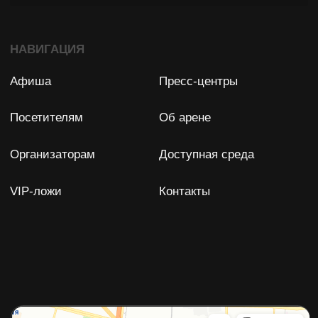
Задать вопрос
Остались вопросы?
Мы с удовольствием ответим
на них!
ФПР БК "СПАРТАК" (СПБ)
Юридический адрес: 198188, Россия, Санкт-Петербург,
Футбольная аллея, д. 8
ИНН: 7838028896
ОГРН: 1077800007350