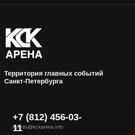
+7 (812) 456-03-
11
events@kckarena.info
НАВИГАЦИЯ
Афиша
Пресс-центры
Посетителям
Об арене
Организаторам
Доступная среда
VIP-ложи
Контакты