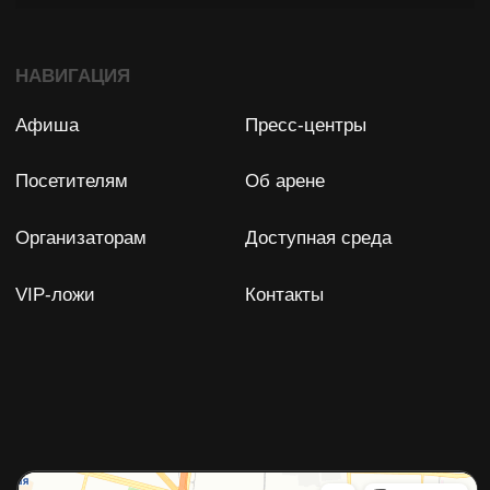
Задать вопрос
Остались вопросы?
Мы с удовольствием ответим
на них!
ФПР БК "СПАРТАК" (СПБ)
Юридический адрес: 198188, Россия, Санкт-Петербург,
Футбольная аллея, д. 8
ИНН: 7838028896
ОГРН: 1077800007350