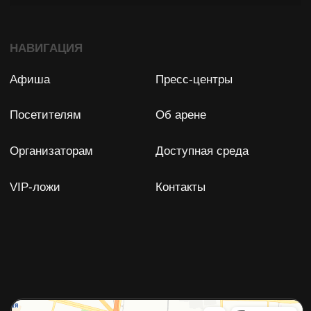
Задать вопрос
Остались вопросы?
Мы с удовольствием ответим
на них!
ФПР БК "СПАРТАК" (СПБ)
Юридический адрес: 198188, Россия, Санкт-Петербург,
Футбольная аллея, д. 8
ИНН: 7838028896
ОГРН: 1077800007350