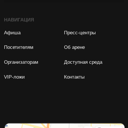
Задать вопрос
Остались вопросы?
Мы с удовольствием ответим
на них!
ФПР БК "СПАРТАК" (СПБ)
Юридический адрес: 198188, Россия, Санкт-Петербург,
Футбольная аллея, д. 8
ИНН: 7838028896
ОГРН: 1077800007350