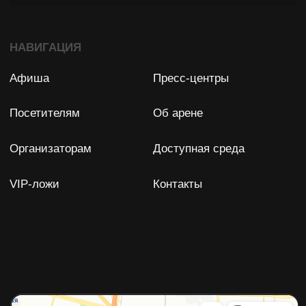
Задать вопрос
Остались вопросы?
Мы с удовольствием ответим
на них!
ФПР БК "СПАРТАК" (СПБ)
Юридический адрес: 198188, Россия, Санкт-Петербург,
Футбольная аллея, д. 8
ИНН: 7838028896
ОГРН: 1077800007350