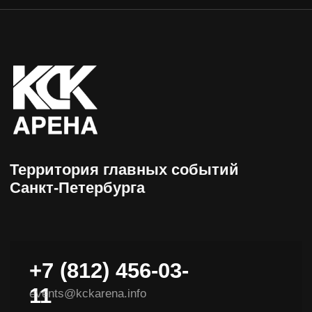
+7 (812) 456-03-
11
events@kckarena.info
НАВИГАЦИЯ
Афиша
Пресс-центры
Посетителям
Об арене
Организаторам
Доступная среда
VIP-ложи
Контакты