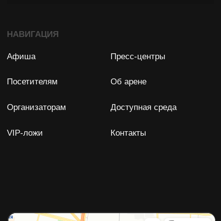
Задать вопрос
Остались вопросы?
Мы с удовольствием ответим
на них!
ФПР БК "СПАРТАК" (СПБ)
Юридический адрес: 198188, Россия, Санкт-Петербург,
Футбольная аллея, д. 8
ИНН: 7838028896
ОГРН: 1077800007350