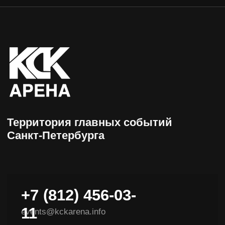
+7 (812) 456-03-
11
events@kckarena.info
НАВИГАЦИЯ
Афиша
Пресс-центры
Посетителям
Об арене
Организаторам
Доступная среда
VIP-ложи
Контакты