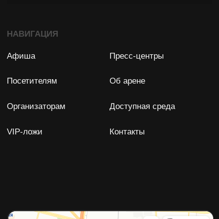
Задать вопрос
Остались вопросы?
Мы с удовольствием ответим
на них!
ФПР БК "СПАРТАК" (СПБ)
Юридический адрес: 198188, Россия, Санкт-Петербург,
Футбольная аллея, д. 8
ИНН: 7838028896
ОГРН: 1077800007350