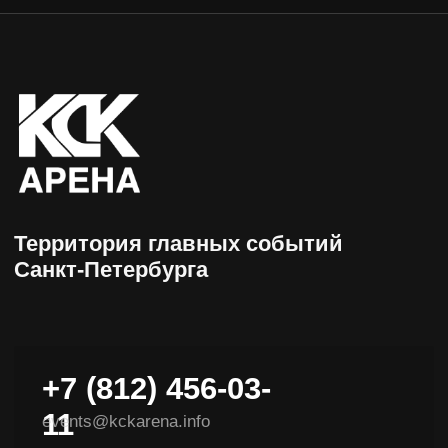
+7 (812) 456-03-
11
events@kckarena.info
НАВИГАЦИЯ
Афиша
Пресс-центры
Посетителям
Об арене
Организаторам
Доступная среда
VIP-ложи
Контакты