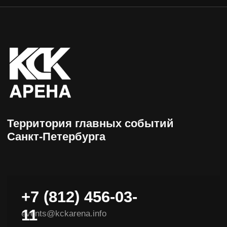
+7 (812) 456-03-
11
events@kckarena.info
НАВИГАЦИЯ
Афиша
Пресс-центры
Посетителям
Об арене
Организаторам
Доступная среда
VIP-ложи
Контакты