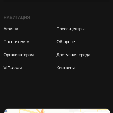
Задать вопрос
Остались вопросы?
Мы с удовольствием ответим
на них!
ФПР БК "СПАРТАК" (СПБ)
Юридический адрес: 198188, Россия, Санкт-Петербург,
Футбольная аллея, д. 8
ИНН: 7838028896
ОГРН: 1077800007350